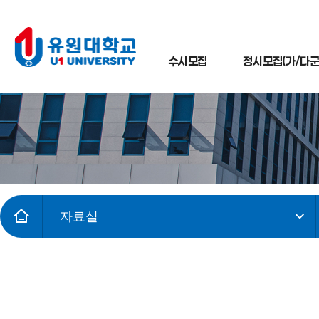
수시모집
정시모집(가/다군
자료실