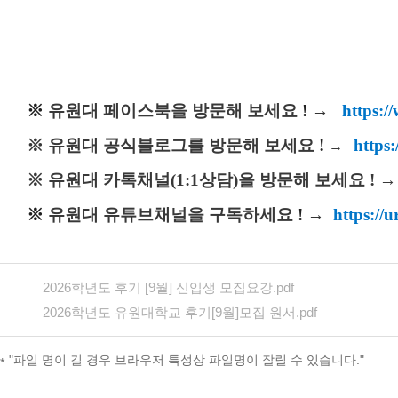
※
유원대
페이스북을 방문해 보세요
!
→
https:/
※
유원대 공식블로그를
방문해 보세요
!
https
→
※
유원대 카톡채널(1:1상담)을 방문해 보세요
!
※
유원대 유튜브채널을 구독하
세요
!
→
https://u
2026학년도 후기 [9월] 신입생 모집요강.pdf
2026학년도 유원대학교 후기[9월]모집 원서.pdf
"파일 명이 길 경우 브라우저 특성상 파일명이 잘릴 수 있습니다."