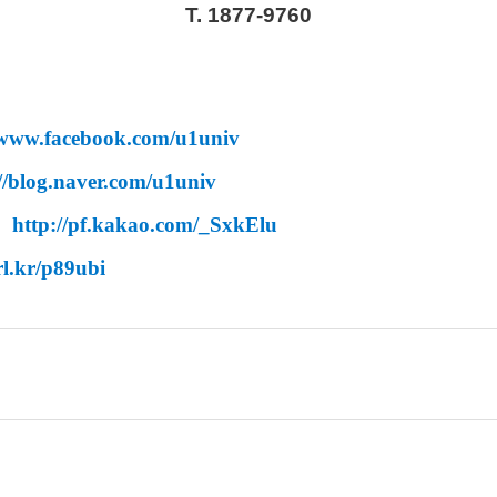
T. 1877-9760
/www.facebook.com/u1univ
://blog.naver.com/u1univ
→
http://pf.kakao.com/_SxkElu
rl.kr/p89ubi