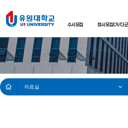
수시모집
정시모집(가/다군
자료실