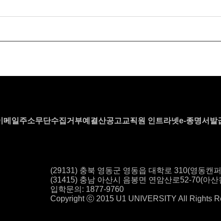
이메일주소무단수집거부
예결산공고
교직원 인트라넷
e-증명서발
(29131) 충북 영동군 영동읍 대학로 310(영동캔퍼
(31415) 충남 아산시 음봉면 연암산로
52-70(아
입학문의: 1877-9760
Copyright ⓒ 2015 U1 UNIVERSITY All Rights R