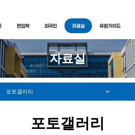
)
편입학
외국인
자료실
유원가이드
자료실
포토갤러리
포토갤러리