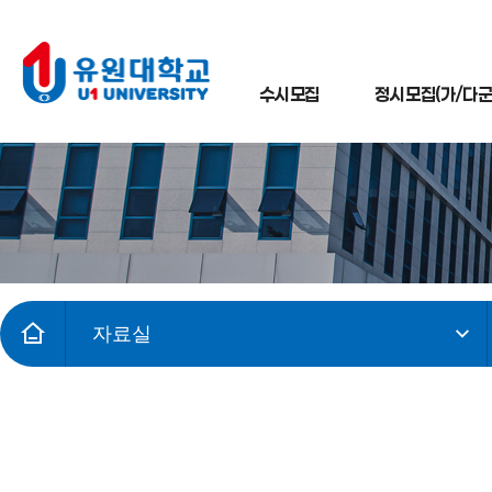
수시모집
정시모집(가/다군
자료실