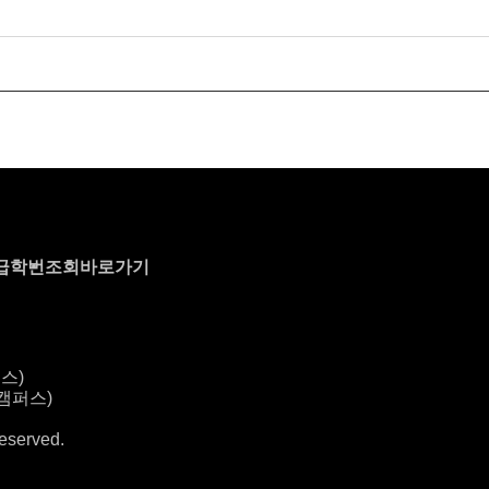
급
학번조회바로가기
스)
산캠퍼스)
eserved.