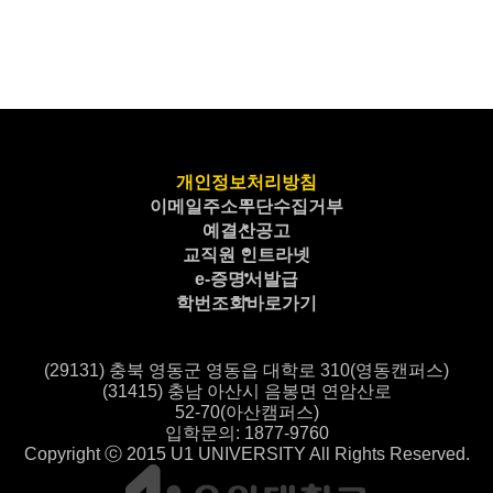
개인정보처리방침
이메일주소무단수집거부
예결산공고
교직원 인트라넷
e-증명서발급
학번조회바로가기
(29131) 충북 영동군 영동읍 대학로 310(영동캔퍼스)
(31415) 충남 아산시 음봉면 연암산로
52-70(아산캠퍼스)
입학문의: 1877-9760
Copyright ⓒ 2015 U1 UNIVERSITY All Rights Reserved.