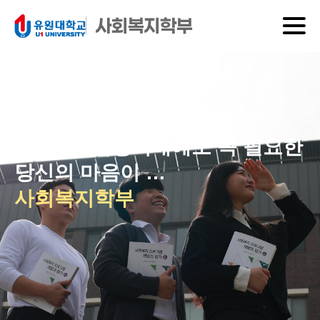
사회복지학부
DIVISION OF SOCIAL WELFARE
4차 산업혁명시대에도 꼭 필요한
당신의 마음이
복지현장에서 힘이됩니다!
사회복지학부