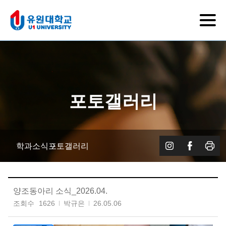
포토갤러리
학과소식
포토갤러리
양조동아리 소식_2026.04.
조회수
1626
박규은
26.05.06