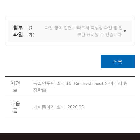
첨부
(7
파일 명이 길면 브라우저 특성상 파일 명 일
▼
파일
개)
부만 표시될 수 있습니다.
목록
이전
독일연수단 소식 16. Reinhold Haart 와이너리 현
글
장학습
다음
커피동아리 소식_2026.05.
글