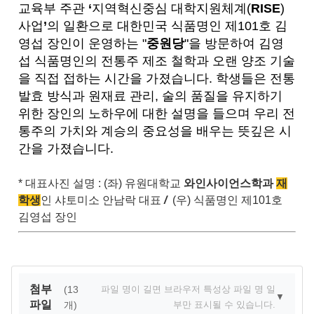
교육부 주관
‘
지역혁신중심 대학지원체계(
RISE
)
사업
’
의 일환으로
대한민국 식품명인 제101호 김
영섭 장인이 운영하는 "
중원당
"을 방문하여
김영
섭 식품명인의 전통주 제조 철학과 오랜 양조 기술
을 직접 접하는 시간을 가졌습니다. 학생들은 전통
발효 방식과 원재료 관리, 술의 품질을 유지하기
위한 장인의 노하우에 대한 설명을 들으며 우리 전
통주의 가치와 계승의 중요성을 배우는 뜻깊은 시
간을 가졌습니다.
* 대표사진 설명 : (좌) 유원대학교
와인사이언스학과
재
학생
인 샤토미소 안남락 대표
/
(우) 식품명인 제101호
김영섭 장인
첨부
(13
파일 명이 길면 브라우저 특성상 파일 명 일
▼
파일
개)
부만 표시될 수 있습니다.