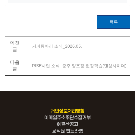
목록
이전
커피동아리 소식_2026.05.
글
다음
RISE사업 소식. 충주 양조장 현장학습(댄싱사이더)
글
개인정보처리방침
이메일주소무단수집거부
예결산공고
교직원 인트라넷