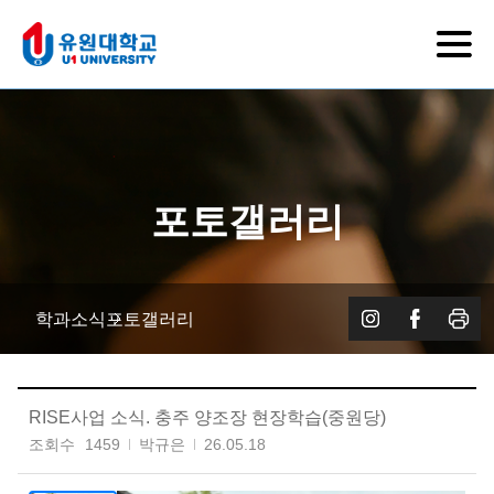
포토갤러리
학과소식
포토갤러리
RISE사업 소식. 충주 양조장 현장학습(중원당)
조회수
1459
박규은
26.05.18