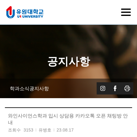
공지사항
학과소식
공지사항
와인사이언스학과 입시 상담용 카카오톡 오픈 채팅방 안
내
조회수
3153
유병호
23.08.17