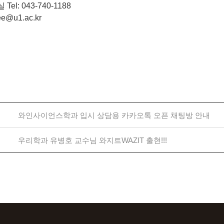
el: 043-740-1188
ee@u1.ac.kr
와인사이언스학과 입시 상담용 카카오톡 오픈 채팅방 안내
우리학과 유병호 교수님 와지트WAZIT 출현!!!