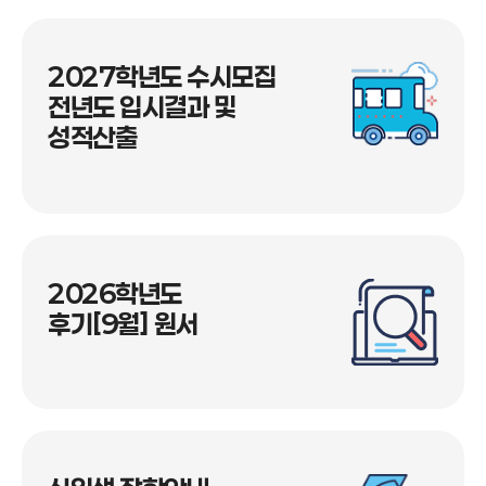
회 및 고지서 확인을 위해 PC 접속을 권장합니다. 유의
사항 ※ 합격자 조회는 전화로 안내하지 않으니 반드시
2027학년도 수시모집
마이페이지에서 확인하시기 바랍니다. 등록 안내 ⏰ 최
전년도 입시결과 및
종 등록기간 2026. 8. 3.(월) 10:00 ~ 8. 5.(수) 15:00까지 고
성적산출
지서확인 2026.07.30.(목) 13:00 이후 마이페이지에서 확
인 가능 확인경로 마이페이지 접속 → 로그인 → 고지서
출력 ※ 로그인 시 이름, 주민등록번호, 전형구분을 정확
히 입력하시기 바랍니다. 등록방법 전산(문서)등록 [자세
한 등록방법은 첨부파일 참고] ※ [중요]등록금 0원, 장학
금 전액 수혜자도 반드시 전산등록을 완료해야 합니다.
2026학년도
주의사항 ※ 등록기간 내 미등록 시 등록포기로 간주합
후기[9월] 원서
니다. ① 마이페이지 접속: HTTP://MYPAGE.U1.AC.KR
② 로그인 후 최종합격자등록 메뉴 선택 ③ 최종등록신
청 클릭 ④ 안내사항 확인 후 최종합격자등록 완료 장학
금 안내 💰 국가장학금 신청 한국장학재단 홈페이지에서
국가장학금 신청 🎓 교내장학혜택 국가장학금 신청 및
소득분위 확인 필요 ✅ 필수 확인 미신청 시 장학혜택이