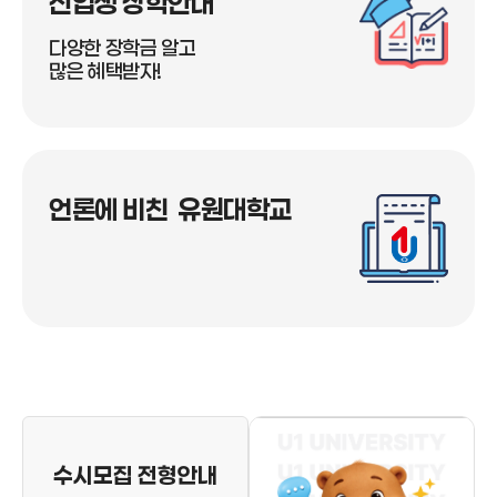
신입생 장학안내
제한될 수 있음 신청방법 한국장학재단 홈페이지에서
국가장학금 신청 한국장학재단 바로가기 신청기간 국가
다양한 장학금 알고
장학금 2차 신청기간은 한국장학재단 홈페이지 공지를
많은 혜택받자!
확인하시기 바랍니다. 기타 ※ 한국장학재단의 국가장
학금을 반드시 신청하셔야 장학혜택을 받을 수 있습니
다. ※ 미신청 시 등록금 전액을 납부하여야 할 수 있습니
다. 문의 📞 입학처 1877-9760 📠 팩스 041) 536-5889 💬
유원대 카카오채널 1:1 입시상담 ▶ 유원대 유튜브 채널
언론에 비친 유원대학교
👍 유원대 페이스북 📝 유원대 공식블로그
수시모집 전형안내